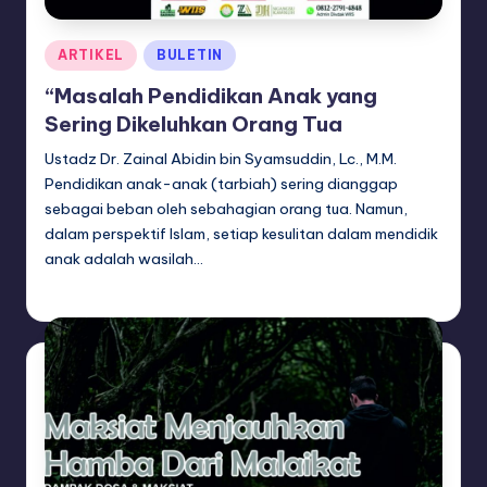
Posted
ARTIKEL
BULETIN
in
“Masalah Pendidikan Anak yang
Sering Dikeluhkan Orang Tua
Ustadz Dr. Zainal Abidin bin Syamsuddin, Lc., M.M.
Pendidikan anak-anak (tarbiah) sering dianggap
sebagai beban oleh sebahagian orang tua. Namun,
dalam perspektif Islam, setiap kesulitan dalam mendidik
anak adalah wasilah…
adminsq
May 7, 2026
Posted
by