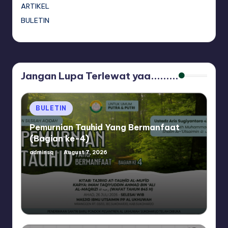
ARTIKEL
BULETIN
Jangan Lupa Terlewat yaa.........
Posted
BULETIN
in
Pemurnian Tauhid Yang Bermanfaat
(Bagian ke-4)
adminsq
August 7, 2026
Posted
by