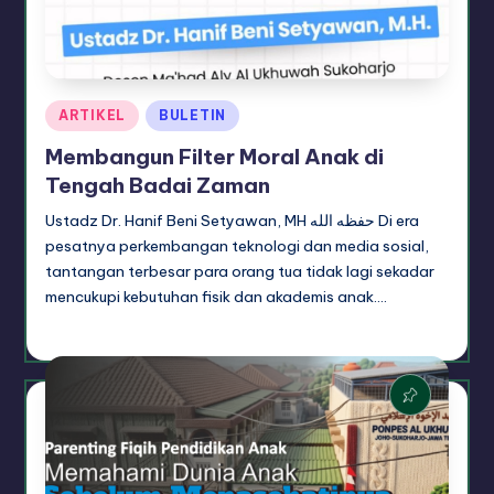
Posted
ARTIKEL
BULETIN
in
Membangun Filter Moral Anak di
Tengah Badai Zaman
Ustadz Dr. Hanif Beni Setyawan, MH حفظه الله Di era
pesatnya perkembangan teknologi dan media sosial,
tantangan terbesar para orang tua tidak lagi sekadar
mencukupi kebutuhan fisik dan akademis anak.…
artikel dakwah
August 5, 2026
Posted
by