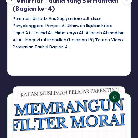
Pemurnian Tauhid Yang Bermanfaat
(Bagian ke-4)
Pemateri: Ustadz Aris Sugiyantoro حفظه الله
Penyelenggara: Ponpes Al Ukhuwah Rujukan Kitab:
Tajrid At-Tauhid Al-Mufid karya Al-Allamah Ahmad bin
Ali Al-Maqrizi rahimahullah (Halaman 19) Tautan Video:
Pemurnian Tauhid Bagian 4…
Continue Reading
adminsq
August 7, 2026
Posted
by