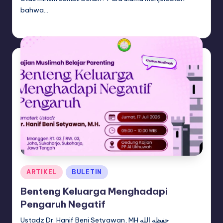
bahwa…
artikel dakwah
July 30, 2026
Posted
by
Posted
ARTIKEL
BULETIN
in
Benteng Keluarga Menghadapi
Pengaruh Negatif
Ustadz Dr. Hanif Beni Setyawan, MH حفظه الله