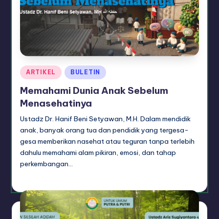
Posted
ARTIKEL
BULETIN
in
Memahami Dunia Anak Sebelum
Menasehatinya
Ustadz Dr. Hanif Beni Setyawan, M.H. Dalam mendidik
anak, banyak orang tua dan pendidik yang tergesa-
gesa memberikan nasehat atau teguran tanpa terlebih
dahulu memahami alam pikiran, emosi, dan tahap
perkembangan…
artikel dakwah
August 4, 2026
Posted
by