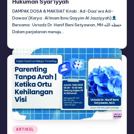
Hukuman Syar’iyyah
DAMPAK DOSA & MAKSIAT Kitab : Ad-Daa' wa Ad-
Dawaa' (Karya : Al Imam Ibnu Qayyim Al Jauziyyah)
Bersama : Ustadz Dr. Hanif Beni Setyawan, MH حفظه الله
Dalam perjalanan menuju…
adminsq
May 14, 2026
Posted
by
Posted
ARTIKEL