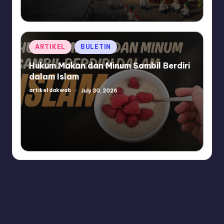
Posted
ARTIKEL
BULETIN
in
Hukum Makan dan Minum Sambil Berdiri
dalam Islam
artikel dakwah
July 30, 2026
Posted
by