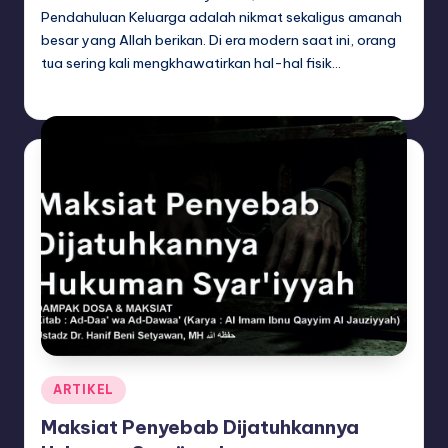
Pendahuluan Keluarga adalah nikmat sekaligus amanah
besar yang Allah berikan. Di era modern saat ini, orang
tua sering kali mengkhawatirkan hal-hal fisik…
adminsq
July 24, 2026
Posted
by
Posted
ARTIKEL
in
Maksiat Penyebab Dijatuhkannya