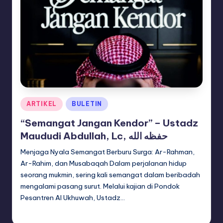
Posted
ARTIKEL
BULETIN
in
“Semangat Jangan Kendor” – Ustadz
Maududi Abdullah, Lc, حفظه الله
Menjaga Nyala Semangat Berburu Surga: Ar-Rahman,
Ar-Rahim, dan Musabaqah Dalam perjalanan hidup
seorang mukmin, sering kali semangat dalam beribadah
mengalami pasang surut. Melalui kajian di Pondok
Pesantren Al Ukhuwah, Ustadz…
adminsq
April 14, 2026
Posted
by