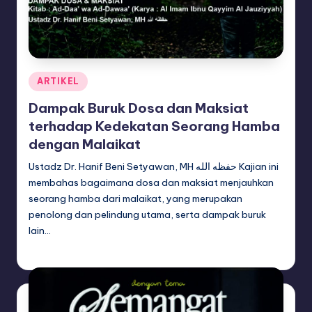
Posted
ARTIKEL
in
Dampak Buruk Dosa dan Maksiat
terhadap Kedekatan Seorang Hamba
dengan Malaikat
Ustadz Dr. Hanif Beni Setyawan, MH حفظه الله Kajian ini
membahas bagaimana dosa dan maksiat menjauhkan
seorang hamba dari malaikat, yang merupakan
penolong dan pelindung utama, serta dampak buruk
lain…
adminsq
April 23, 2026
Posted
by