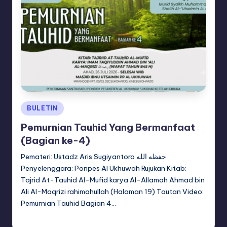
Posted
BULETIN
in
Pemurnian Tauhid Yang Bermanfaat
(Bagian ke-4)
Pemateri: Ustadz Aris Sugiyantoro حفظه الله
Penyelenggara: Ponpes Al Ukhuwah Rujukan Kitab:
Tajrid At-Tauhid Al-Mufid karya Al-Allamah Ahmad bin
Ali Al-Maqrizi rahimahullah (Halaman 19) Tautan Video:
Pemurnian Tauhid Bagian 4…
adminsq
August 7, 2026
Posted