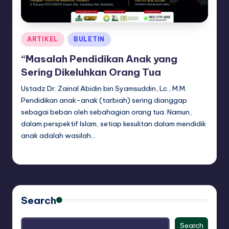
Posted
ARTIKEL
BULETIN
in
“Masalah Pendidikan Anak yang
Sering Dikeluhkan Orang Tua
Ustadz Dr. Zainal Abidin bin Syamsuddin, Lc., M.M.
Pendidikan anak-anak (tarbiah) sering dianggap
sebagai beban oleh sebahagian orang tua. Namun,
dalam perspektif Islam, setiap kesulitan dalam mendidik
anak adalah wasilah…
adminsq
May 7, 2026
Posted
by
Search
Search