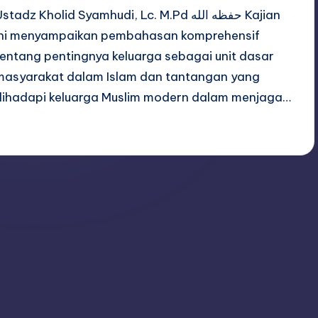
stadz Kholid Syamhudi, Lc. M.Pd حفظه الله Kajian
ini menyampaikan pembahasan komprehensif
tentang pentingnya keluarga sebagai unit dasar
masyarakat dalam Islam dan tantangan yang
dihadapi keluarga Muslim modern dalam menjaga…
adminsq
August 7, 2025
osted
y