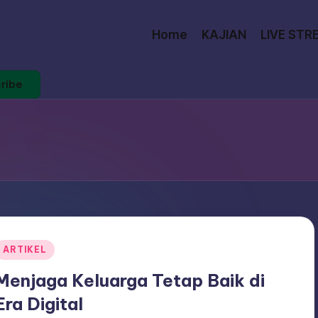
Home
KAJIAN
LIVE STR
ribe
Posted
ARTIKEL
n
Menjaga Keluarga Tetap Baik di
Era Digital