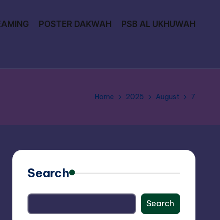
EAMING
POSTER DAKWAH
PSB AL UKHUWAH
Home
2025
August
7
Search
Search