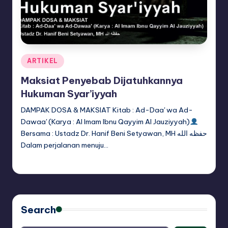
Posted
ARTIKEL
in
Maksiat Penyebab Dijatuhkannya
Hukuman Syar’iyyah
DAMPAK DOSA & MAKSIAT Kitab : Ad-Daa' wa Ad-
Dawaa' (Karya : Al Imam Ibnu Qayyim Al Jauziyyah)
Bersama : Ustadz Dr. Hanif Beni Setyawan, MH حفظه الله
Dalam perjalanan menuju…
adminsq
May 14, 2026
Posted
by
Search