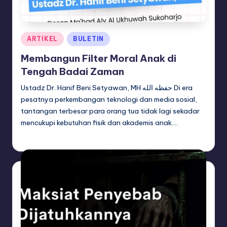
Posted
ARTIKEL
BULETIN
in
Membangun Filter Moral Anak di
Tengah Badai Zaman
Ustadz Dr. Hanif Beni Setyawan, MH حفظه الله Di era
pesatnya perkembangan teknologi dan media sosial,
tantangan terbesar para orang tua tidak lagi sekadar
mencukupi kebutuhan fisik dan akademis anak.…
artikel dakwah
August 5, 2026
Posted
by