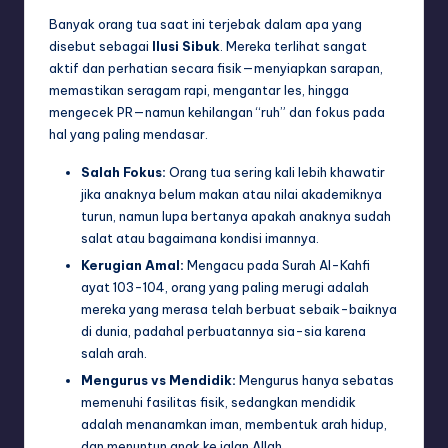
Banyak orang tua saat ini terjebak dalam apa yang
disebut sebagai
Ilusi Sibuk
. Mereka terlihat sangat
aktif dan perhatian secara fisik—menyiapkan sarapan,
memastikan seragam rapi, mengantar les, hingga
mengecek PR—namun kehilangan “ruh” dan fokus pada
hal yang paling mendasar.
Salah Fokus:
Orang tua sering kali lebih khawatir
jika anaknya belum makan atau nilai akademiknya
turun, namun lupa bertanya apakah anaknya sudah
salat atau bagaimana kondisi imannya.
Kerugian Amal:
Mengacu pada Surah Al-Kahfi
ayat 103-104, orang yang paling merugi adalah
mereka yang merasa telah berbuat sebaik-baiknya
di dunia, padahal perbuatannya sia-sia karena
salah arah.
Mengurus vs Mendidik:
Mengurus hanya sebatas
memenuhi fasilitas fisik, sedangkan mendidik
adalah menanamkan iman, membentuk arah hidup,
dan menuntun anak ke jalan Allah.