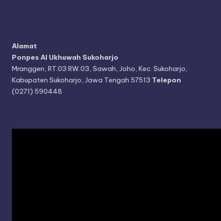
Alamat
Ponpes Al Ukhuwah Sukoharjo
Mranggen, RT.03 RW.03, Sawah, Joho, Kec. Sukoharjo,
Kabupaten Sukoharjo, Jawa Tengah 57513
Telepon
(0271) 590448