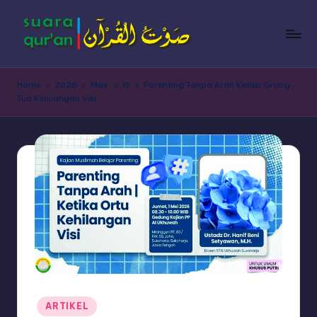
Skip
to
content
Home
2026
May
13
Parenting Tanpa Arah Ketika Orang
Tua Kehilangan Visi
Posted
ARTIKEL
in