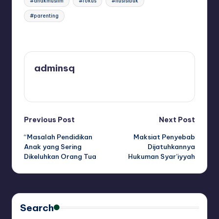
#anakmuslim
#fokus
#ilusisibuk
#parenting
Last updated on May 14, 2026
adminsq
View All Posts
Post
Previous Post
Next Post
“Masalah Pendidikan
Maksiat Penyebab
navigation
Anak yang Sering
Dijatuhkannya
Dikeluhkan Orang Tua
Hukuman Syar’iyyah
Search